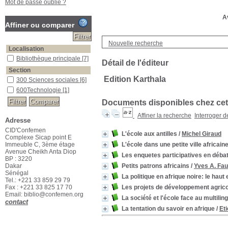
Mot de passe oublié ?
Av
Affiner ou comparer
Nouvelle recherche
Localisation
Bibliothèque principale
[7]
Détail de l'éditeur
Section
Edition Karthala
300 Sciences sociales
[6]
600Technologie
[1]
Documents disponibles chez cet 
Affiner la recherche
Interroger 
Adresse
CID'Confemen
L'école aux antilles
/
Michel Giraud
Complexe Sicap point E
Immeuble C, 3ème étage
L'école dans une petite ville africa
Avenue Cheikh Anta Diop
Les enquetes participatives en déba
BP : 3220
Dakar
Petits patrons africains
/
Yves A. Fau
Sénégal
La politique en afrique noire: le haut 
Tel.: +221 33 859 29 79
Fax : +221 33 825 17 70
Les projets de développement agric
Email: biblio@confemen.org
La société et l'école face au multili
contact
La tentation du savoir en afrique
/
Et