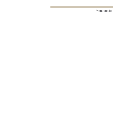
Mentions lé