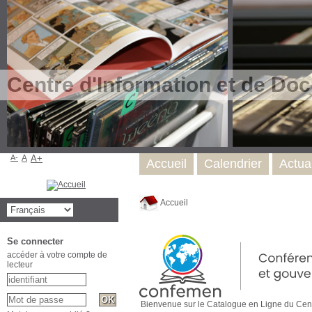
Centre d'Information et de Do
A-
A
A+
Accueil
Calendrier
Actual
Accueil
Se connecter
accéder à votre compte de
lecteur
Bienvenue sur le Catalogue en Ligne du