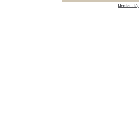
Mentions lé