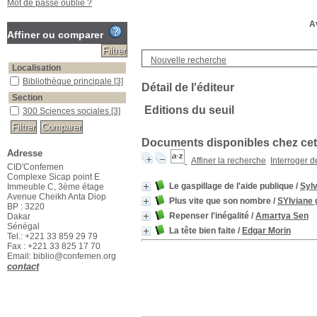
Mot de passe oublié ?
Av
Affiner ou comparer
Nouvelle recherche
Localisation
Bibliothèque principale
[3]
Détail de l'éditeur
Section
Editions du seuil
300 Sciences sociales
[3]
Documents disponibles chez cet 
Adresse
Affiner la recherche
Interroger 
CID'Confemen
Complexe Sicap point E
Le gaspillage de l'aide publique
/
Sylv
Immeuble C, 3ème étage
Avenue Cheikh Anta Diop
Plus vite que son nombre
/
SYlviane
BP : 3220
Repenser l'inégalité
/
Amartya Sen
Dakar
Sénégal
La tête bien faite
/
Edgar Morin
Tel.: +221 33 859 29 79
Fax : +221 33 825 17 70
Email: biblio@confemen.org
contact