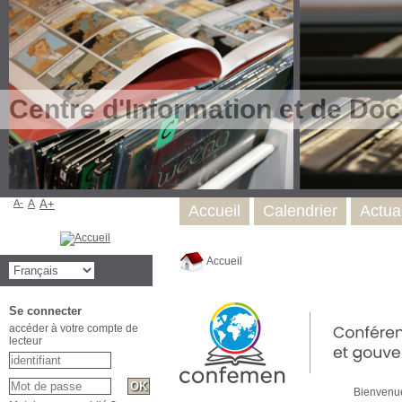
Centre d'Information et de Do
A-
A
A+
Accueil
Calendrier
Actual
Accueil
Se connecter
accéder à votre compte de
lecteur
Bienvenu