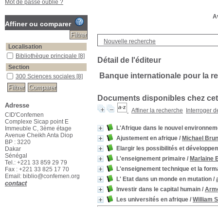
Mot de passe oublié ?
Av
Affiner ou comparer
Nouvelle recherche
Localisation
Bibliothèque principale
[8]
Détail de l'éditeur
Section
Banque internationale pour la r
300 Sciences sociales
[8]
Documents disponibles chez cet 
Adresse
Affiner la recherche
Interroger 
CID'Confemen
Complexe Sicap point E
L'Afrique dans le nouvel environnem
Immeuble C, 3ème étage
Avenue Cheikh Anta Diop
Ajustement en afrique
/
Michael Bru
BP : 3220
Elargir les possibilités et dévelop
Dakar
Sénégal
L'enseignement primaire
/
Marlaine 
Tel.: +221 33 859 29 79
L'enseignement technique et la form
Fax : +221 33 825 17 70
Email: biblio@confemen.org
L' Etat dans un monde en mutation
/
contact
Investir dans le capital humain
/
Arme
Les universités en afrique
/
William S