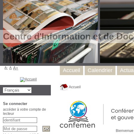
Centre d'Information et de Do
A-
A
A+
Accueil
Calendrier
Actual
Accueil
Se connecter
accéder à votre compte de
lecteur
Bienvenue sur 