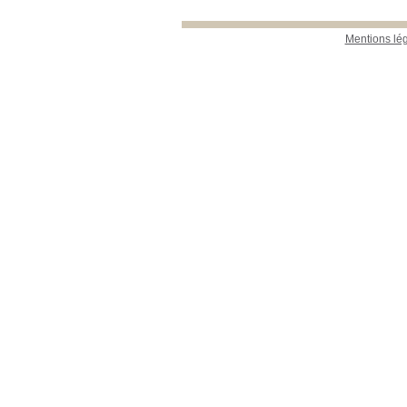
Mentions lé