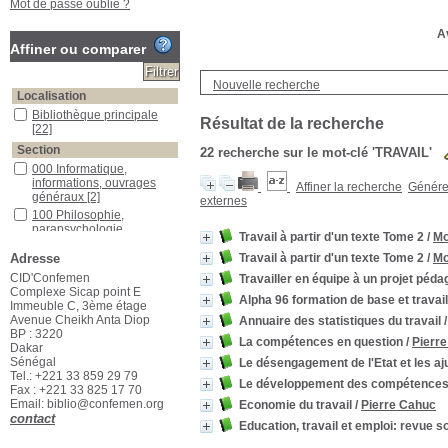
Mot de passe oublié ?
Av
Affiner ou comparer
Nouvelle recherche
Localisation
Bibliothèque principale
Résultat de la recherche
[22]
Section
22
recherche sur le mot-clé
'TRAVAIL'
000 Informatique,
informations, ouvrages
Affiner la recherche
Générer
généraux
[2]
externes
100 Philosophie,
parapsychologie,
Travail à partir d'un texte Tome 2
/
Mo
psychologie
[1]
Adresse
Travail à partir d'un texte Tome 2
/
Mo
300 Sciences sociales
[18]
CID'Confemen
Travailler en équipe à un projet péd
Complexe Sicap point E
Romans policiers
[1]
Alpha 96 formation de base et travail
Immeuble C, 3ème étage
Avenue Cheikh Anta Diop
Annuaire des statistiques du travail
BP : 3220
La compétences en question
/
Pierre
Dakar
Sénégal
Le désengagement de l'Etat et les aj
Tel.: +221 33 859 29 79
Le développement des compétence
Fax : +221 33 825 17 70
Email: biblio@confemen.org
Economie du travail
/
Pierre Cahuc
contact
Education, travail et emploi: revue 