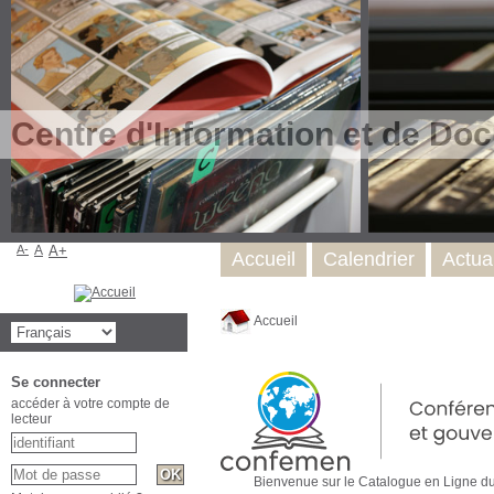
Centre d'Information et de Do
A-
A
A+
Accueil
Calendrier
Actual
Accueil
Se connecter
accéder à votre compte de
lecteur
Bienvenue sur le Catalogue en Ligne du Ce