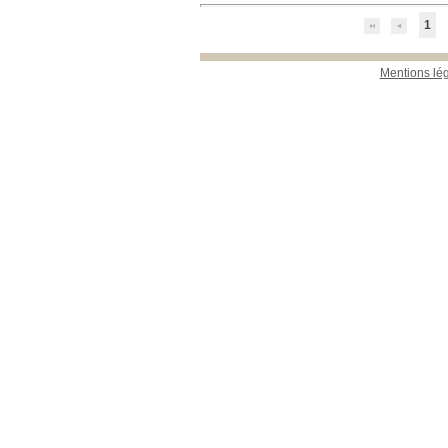
1
Mentions lé