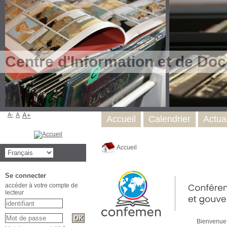
Centre d'Information et de Do
A-
A
A+
Accueil
Calendrier
Actual
Accueil
Se connecter
accéder à votre compte de
lecteur
Bienven