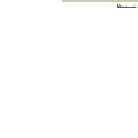
Mentions lé