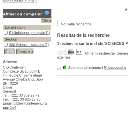
Mot de passe oublié ?
Av
Affiner ou comparer
Nouvelle recherche
Localisation
Bibliothèque principale
[1]
Résultat de la recherche
Section
1
recherche sur le mot-clé
'SCIENCES 
300 Sciences sociales
[1]
Affiner la recherche
Générer
externes
Adresse
CID'Confemen
Sciences physiques
/
M. Lecoeuche
Complexe Sicap point E
Immeuble C, 3ème étage
Avenue Cheikh Anta Diop
BP : 3220
Dakar
Sénégal
Tel.: +221 33 859 29 79
Fax : +221 33 825 17 70
Email: biblio@confemen.org
contact