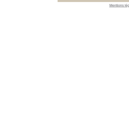
Mentions lé