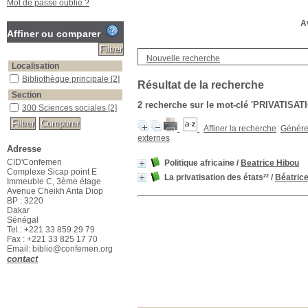
Mot de passe oublié ?
Av
Affiner ou comparer
Nouvelle recherche
Localisation
Bibliothèque principale
[2]
Résultat de la recherche
Section
2
recherche sur le mot-clé
'PRIVATISAT
300 Sciences sociales
[2]
Affiner la recherche
Générer
externes
Adresse
CID'Confemen
Politique africaine
/
Beatrice Hibou
Complexe Sicap point E
La privatisation des états²²
/
Béatric
Immeuble C, 3ème étage
Avenue Cheikh Anta Diop
BP : 3220
Dakar
Sénégal
Tel.: +221 33 859 29 79
Fax : +221 33 825 17 70
Email: biblio@confemen.org
contact