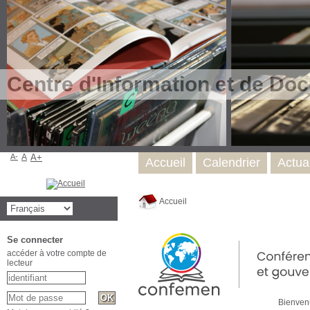
Centre d'Information et de Do
A-
A
A+
Accueil
Calendrier
Actual
Accueil
Se connecter
accéder à votre compte de
lecteur
Bienvenue s