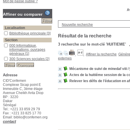
Mot de passe oublié ?
Av
Affiner ou comparer
Nouvelle recherche
Localisation
Bibliothèque principale
[3]
Résultat de la recherche
Section
3
recherche sur le mot-clé
'HUITIEME'
000 Informatique,
informations, ouvrages
généraux
[1]
Affiner la recherche
Générer
externes
300 Sciences sociales
[2]
Mécanisme de suivi de minedaf viii
/
Adresse
Actes de la huitiéme session de la c
CID'Confemen
Relever les défis de l'éducation en a
Complexe Sicap point E
Immeuble C, 3ème étage
Avenue Cheikh Anta Diop
BP : 3220
Dakar
Sénégal
Tel.: +221 33 859 29 79
Fax : +221 33 825 17 70
Email: biblio@confemen.org
contact