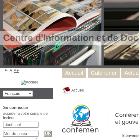
Centre d'Information et de Do
A-
A
A+
Accueil
Calendrier
Actual
Accueil
Se connecter
accéder à votre compte de
lecteur
Bienvenu