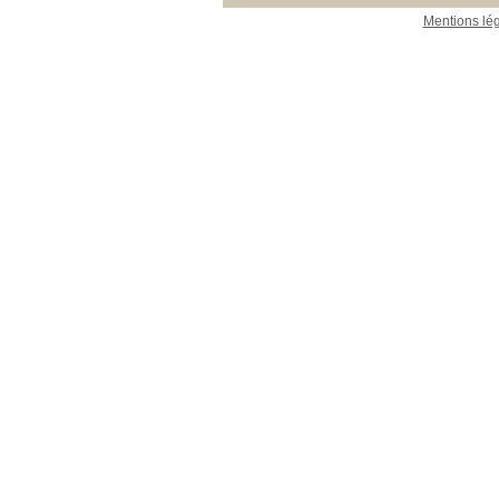
Mentions lé