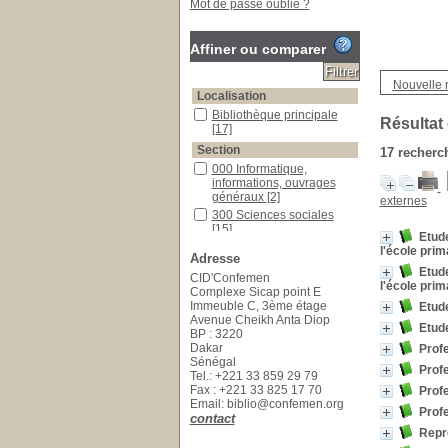
Mot de passe oublié ?
Affiner ou comparer
Nouvelle 
Localisation
Bibliothèque principale
Résultat
[17]
Section
17
recherch
000 Informatique,
informations, ouvrages
généraux
[2]
externes
300 Sciences sociales
[15]
Etude
l'école prim
Adresse
Etude
CID'Confemen
l'école prim
Complexe Sicap point E
Immeuble C, 3ème étage
Etude
Avenue Cheikh Anta Diop
Etude
BP : 3220
Dakar
Prof
Sénégal
Prof
Tel.: +221 33 859 29 79
Fax : +221 33 825 17 70
Prof
Email: biblio@confemen.org
Prof
contact
Repré