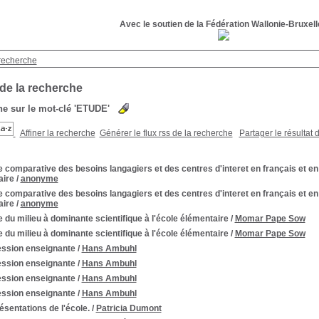
Avec le soutien de la Fédération Wallonie-Bruxel
recherche
 de la recherche
e sur le mot-clé
'ETUDE'
Affiner la recherche
Générer le flux rss de la recherche
Partager le résultat 
 comparative des besoins langagiers et des centres d'interet en français et en
aire
/
anonyme
 comparative des besoins langagiers et des centres d'interet en français et en
aire
/
anonyme
 du milieu à dominante scientifique à l'école élémentaire
/
Momar Pape Sow
 du milieu à dominante scientifique à l'école élémentaire
/
Momar Pape Sow
ession enseignante
/
Hans Ambuhl
ession enseignante
/
Hans Ambuhl
ession enseignante
/
Hans Ambuhl
ession enseignante
/
Hans Ambuhl
sentations de l'école.
/
Patricia Dumont