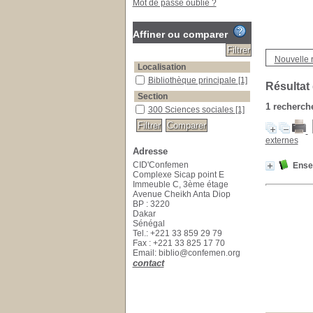
Mot de passe oublié ?
Affiner ou comparer
Nouvelle 
Localisation
Bibliothèque principale
[1]
Résultat
Section
1
recherche
300 Sciences sociales
[1]
externes
Adresse
CID'Confemen
Ensei
Complexe Sicap point E
Immeuble C, 3ème étage
Avenue Cheikh Anta Diop
BP : 3220
Dakar
Sénégal
Tel.: +221 33 859 29 79
Fax : +221 33 825 17 70
Email: biblio@confemen.org
contact