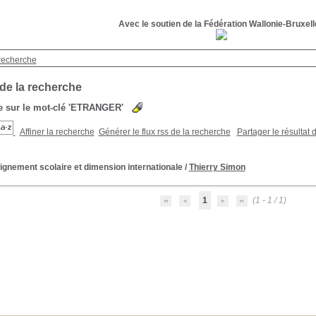
Avec le soutien de la Fédération Wallonie-Bruxel
recherche
 de la recherche
 sur le mot-clé
'ETRANGER'
Affiner la recherche
Générer le flux rss de la recherche
Partager le résultat 
gnement scolaire et dimension internationale
/
Thierry Simon
1
(1 - 1 / 1)