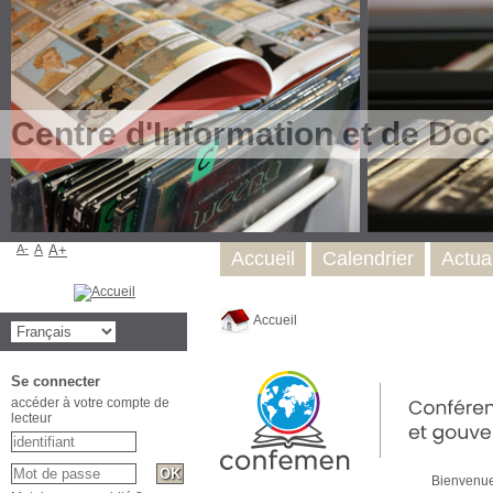
Centre d'Information et de Do
A-
A
A+
Accueil
Calendrier
Actual
Accueil
Se connecter
accéder à votre compte de
lecteur
Bienven