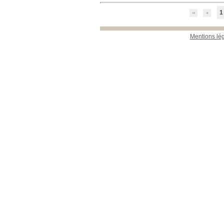
1
Mentions lé