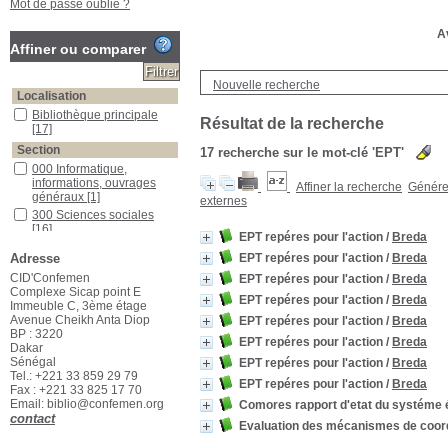
Mot de passe oublié ?
Av
Affiner ou comparer
Nouvelle recherche
Localisation
Bibliothèque principale
Résultat de la recherche
[17]
Section
17
recherche sur le mot-clé
'EPT'
000 Informatique,
informations, ouvrages
Affiner la recherche
Générer
généraux
[1]
externes
300 Sciences sociales
[16]
EPT repéres pour l'action
/
Breda
Adresse
EPT repéres pour l'action
/
Breda
CID'Confemen
EPT repéres pour l'action
/
Breda
Complexe Sicap point E
EPT repéres pour l'action
/
Breda
Immeuble C, 3ème étage
Avenue Cheikh Anta Diop
EPT repéres pour l'action
/
Breda
BP : 3220
EPT repéres pour l'action
/
Breda
Dakar
Sénégal
EPT repéres pour l'action
/
Breda
Tel.: +221 33 859 29 79
EPT repéres pour l'action
/
Breda
Fax : +221 33 825 17 70
Email: biblio@confemen.org
Comores rapport d'etat du systéme 
contact
Evaluation des mécanismes de coordi