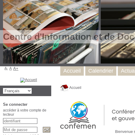
Centre d'Information et de Do
A-
A
A+
Accueil
Calendrier
Actual
Accueil
Se connecter
accéder à votre compte de
lecteur
Bienven