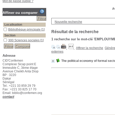
Mot de passe oublié ?
Av
Affiner ou comparer
Nouvelle recherche
Localisation
Bibliothèque principale
[1]
Résultat de la recherche
Section
1
recherche sur le mot-clé
'EMPLOUYM
300 Sciences sociales
[1]
Affiner la recherche
Générer
externes
Adresse
CID'Confemen
The political economy of formal sec
Complexe Sicap point E
Immeuble C, 3ème étage
Avenue Cheikh Anta Diop
BP : 3220
Dakar
Sénégal
Tel.: +221 33 859 29 79
Fax : +221 33 825 17 70
Email: biblio@confemen.org
contact