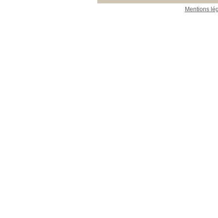
Mentions lé