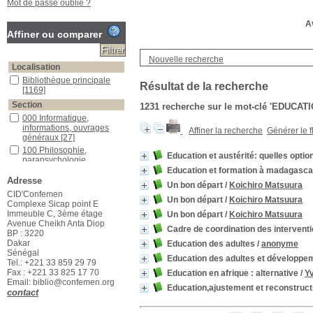
Mot de passe oublié ?
Av
Affiner ou comparer
Nouvelle recherche
Localisation
Bibliothèque principale
Résultat de la recherche
[1169]
Section
1231
recherche sur le mot-clé
'EDUCATI
000 Informatique,
informations, ouvrages
Affiner la recherche
Générer le f
généraux
[27]
100 Philosophie,
Education et austérité: quelles option
parapsychologie,
psychologie
[2]
Education et formation à madagasca
Adresse
200 Religion
[1]
Un bon départ
/
Koichiro Matsuura
CID'Confemen
300 Sciences sociales
Un bon départ
/
Koichiro Matsuura
Complexe Sicap point E
[1098]
Immeuble C, 3ème étage
Un bon départ
/
Koichiro Matsuura
400 Langage
[1]
Avenue Cheikh Anta Diop
Cadre de coordination des interventio
500 Sciences pures
[2]
BP : 3220
Dakar
Education des adultes
/
anonyme
600Technologie
[6]
Sénégal
Education des adultes et développe
700 Beaux-arts, arts
Tel.: +221 33 859 29 79
décoratifs, sports
[14]
Fax : +221 33 825 17 70
Education en afrique : alternative
/
Y
Email: biblio@confemen.org
900 Géographie, histoire
Education,ajustement et reconstruct
contact
[3]
Documentaires
[10]