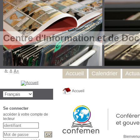
Centre d'Information et de Do
A-
A
A+
Accueil
Calendrier
Actual
Accueil
Se connecter
accéder à votre compte de
lecteur
Bienvenu