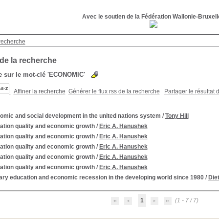
Avec le soutien de la Fédération Wallonie-Bruxel
recherche
 de la recherche
 sur le mot-clé
'ECONOMIC'
Affiner la recherche
Générer le flux rss de la recherche
Partager le résultat 
omic and social development in the united nations system
/
Tony Hill
ation quality and economic growth
/
Eric A. Hanushek
ation quality and economic growth
/
Eric A. Hanushek
ation quality and economic growth
/
Eric A. Hanushek
ation quality and economic growth
/
Eric A. Hanushek
ation quality and economic growth
/
Eric A. Hanushek
ary education and economic recession in the developing world since 1980
/
Die
1
(1 - 7 / 7)