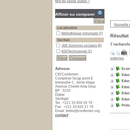
Mot de passe oublié ?
Affiner ou comparer
Nouvelle 
Localisation
Bibliothèque principale
[7]
Résultat
Section
7
recherche
300 Sciences sociales
[6]
600Technologie
[1]
externes
Adresse
Econ
CID'Confemen
Educ
Complexe Sicap point E
Educ
Immeuble C, 3ème étage
Avenue Cheikh Anta Diop
Educ
BP : 3220
Educ
Dakar
Sénégal
Educ
Tel.: +221 33 859 29 79
Prim
Fax : +221 33 825 17 70
Email: biblio@confemen.org
contact