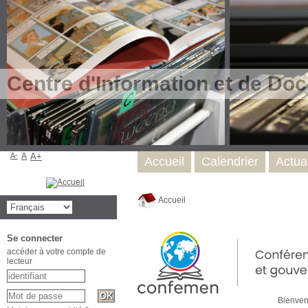
Centre d'Information et de Do
A-
A
A+
Accueil
Calendrier
Actual
Accueil
Se connecter
accéder à votre compte de
lecteur
Bienvenue