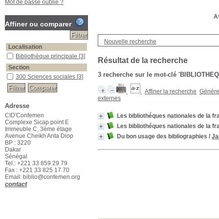
Mot de passe oublié ?
Av
Affiner ou comparer
Nouvelle recherche
Localisation
Bibliothèque principale
[3]
Résultat de la recherche
Section
3
recherche sur le mot-clé
'BIBLIOTHEQ
300 Sciences sociales
[3]
Affiner la recherche
Générer
externes
Adresse
CID'Confemen
Les bibliothéques nationales de la f
Complexe Sicap point E
Les bibliothéques nationales de la f
Immeuble C, 3ème étage
Avenue Cheikh Anta Diop
Du bon usage des bibliographies
/
Ja
BP : 3220
Dakar
Sénégal
Tel.: +221 33 859 29 79
Fax : +221 33 825 17 70
Email: biblio@confemen.org
contact