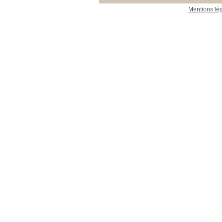
Mentions lé