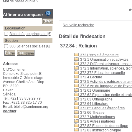
Mot de passe oublié ?
Av
Affiner ou comparer
Nouvelle recherche
Localisation
Bibliothèque principale
[6]
Détail de l'indexation
Section
372.84 : Religion
300 Sciences sociales
[6]
372 L'école élémentaire
372.1 Organisation et activités
Adresse
372.2 Différents niveaux : enseig
372.3 Information, sciences, tec
CID'Confemen
372.372 Education sexuelle
Complexe Sicap point E
372.4 Lecture
Immeuble C, 3ème étage
372.5 Activités créatrices et ma
Avenue Cheikh Anta Diop
BP : 3220
372.6 Art du langage et de l'exp
Dakar
372.61 Grammaire
Sénégal
372.62 Expression écrite et oral
Tel.: +221 33 859 29 79
372.63 Orthographe
Fax : +221 33 825 17 70
372.64 Littérature
Email: biblio@confemen.org
372.65 Langues étrangères
contact
372.66 Théâtre
372.7 Mathématiques
372.8 Autres matières
372.82 Economie domestique
372.83 Instruction civique