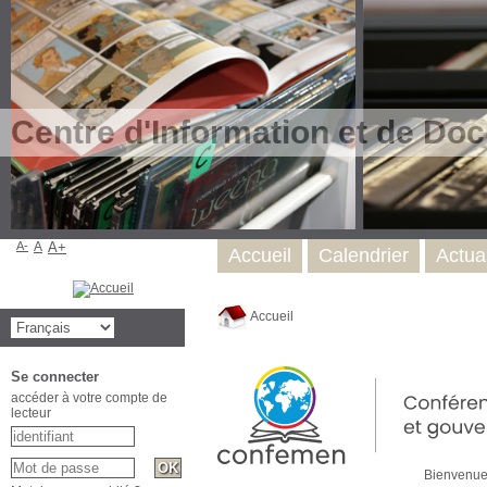
Centre d'Information et de Do
A-
A
A+
Accueil
Calendrier
Actual
Accueil
Se connecter
accéder à votre compte de
lecteur
Bienvenue sur