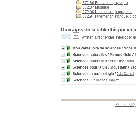
372.86 Education physique
372.87 Musique
372.89 Histoire et géographie
372.9 Traitement historique, bio
Ouvrages de la bibliothèque en i
Affiner la recherche
Interroger 
Mon 2éme livre de sciences
/
Noha M
Sciences naturelles
/
Memed Ould A
Sciences naturelles
/
El Hafez Tolba
Sciences pour la vie
/
Moustapha Yag
Sciences et technologie
/
J.L. Canal
Sciences
/
Laurence Pagot
Mentions lé