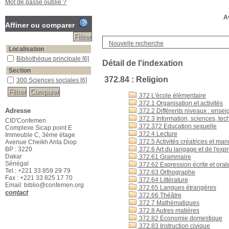
Mot de passe oublié ?
Av
Affiner ou comparer
Nouvelle recherche
Localisation
Bibliothèque principale
[6]
Détail de l'indexation
Section
372.84 : Religion
300 Sciences sociales
[6]
372 L'école élémentaire
372.1 Organisation et activités
Adresse
372.2 Différents niveaux : enseig
372.3 Information, sciences, tec
CID'Confemen
372.372 Education sexuelle
Complexe Sicap point E
372.4 Lecture
Immeuble C, 3ème étage
372.5 Activités créatrices et ma
Avenue Cheikh Anta Diop
BP : 3220
372.6 Art du langage et de l'exp
Dakar
372.61 Grammaire
Sénégal
372.62 Expression écrite et oral
Tel.: +221 33 859 29 79
372.63 Orthographe
Fax : +221 33 825 17 70
372.64 Littérature
Email: biblio@confemen.org
372.65 Langues étrangères
contact
372.66 Théâtre
372.7 Mathématiques
372.8 Autres matières
372.82 Economie domestique
372.83 Instruction civique