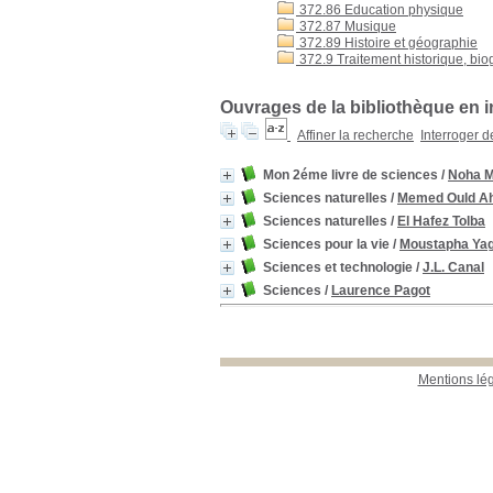
372.86 Education physique
372.87 Musique
372.89 Histoire et géographie
372.9 Traitement historique, bio
Ouvrages de la bibliothèque en i
Affiner la recherche
Interroger 
Mon 2éme livre de sciences
/
Noha M
Sciences naturelles
/
Memed Ould A
Sciences naturelles
/
El Hafez Tolba
Sciences pour la vie
/
Moustapha Yag
Sciences et technologie
/
J.L. Canal
Sciences
/
Laurence Pagot
Mentions lé