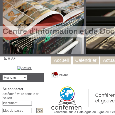
Centre d'Information et de Do
A-
A
A+
Accueil
Calendrier
Actual
Accueil
Se connecter
accéder à votre compte de
lecteur
Bienvenue sur le Catalogue en Ligne du