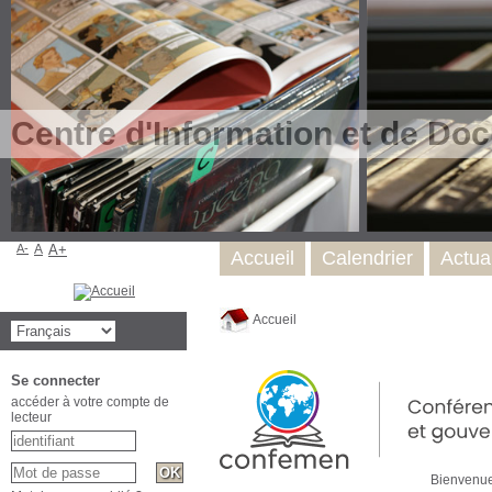
Centre d'Information et de Do
A-
A
A+
Accueil
Calendrier
Actual
Accueil
Se connecter
accéder à votre compte de
lecteur
Bienven