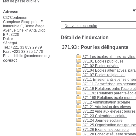
Mot de passe oublié ?
Av
Adresse
CID'Confemen
Complexe Sicap point E
Nouvelle recherche
Immeuble C, 3ème étage
Avenue Cheikh Anta Diop
BP : 3220
Détail de l'indexation
Dakar
Sénégal
371.93 : Pour les délinquants
Tel.: +221 33 859 29 79
Fax : +221 33 825 17 70
Email: biblio@confemen.org
371 Les écoles et leurs activité
contact
371.01 Ecoles publiques
371.02 Ecoles privées
371.04 Ecoles alternatives, para
371.07 Ecoles religieuses
371.1 Enseignants et enseigne
371.11 Caractéristiques personn
371.19 Relations entre l'école 
371.192 Relations parents-écol
371.195 Relations école-monde d
371.2 Administration scolaire
371.21 Admission des élèves
371.22 Aide aux élèves : bourse
371.23 Calendrier scolaire
371.24 Journée scolaire
371.25 Organisation des groupe
371.26 Examens et contrôle
371.28 Echec et réussite scolair