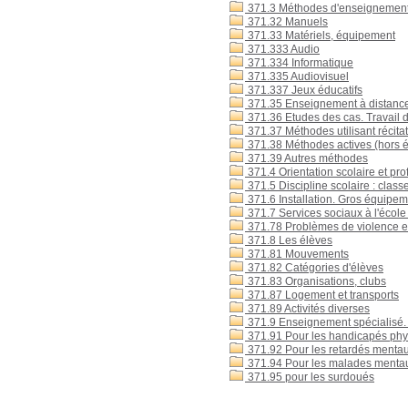
371.3 Méthodes d'enseignement 
371.32 Manuels
371.33 Matériels, équipement
371.333 Audio
371.334 Informatique
371.335 Audiovisuel
371.337 Jeux éducatifs
371.35 Enseignement à distanc
371.36 Etudes des cas. Travail 
371.37 Méthodes utilisant récitat
371.38 Méthodes actives (hors é
371.39 Autres méthodes
371.4 Orientation scolaire et pro
371.5 Discipline scolaire : classe
371.6 Installation. Gros équipeme
371.7 Services sociaux à l'école :
371.78 Problèmes de violence e
371.8 Les élèves
371.81 Mouvements
371.82 Catégories d'élèves
371.83 Organisations, clubs
371.87 Logement et transports
371.89 Activités diverses
371.9 Enseignement spécialisé.
371.91 Pour les handicapés ph
371.92 Pour les retardés menta
371.94 Pour les malades menta
371.95 pour les surdoués