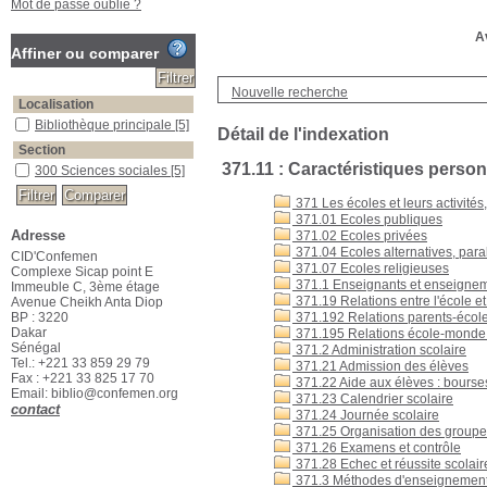
Mot de passe oublié ?
Av
Affiner ou comparer
Nouvelle recherche
Localisation
Bibliothèque principale
[5]
Détail de l'indexation
Section
371.11 : Caractéristiques perso
300 Sciences sociales
[5]
371 Les écoles et leurs activité
371.01 Ecoles publiques
Adresse
371.02 Ecoles privées
371.04 Ecoles alternatives, para
CID'Confemen
371.07 Ecoles religieuses
Complexe Sicap point E
371.1 Enseignants et enseigne
Immeuble C, 3ème étage
371.19 Relations entre l'école 
Avenue Cheikh Anta Diop
BP : 3220
371.192 Relations parents-écol
Dakar
371.195 Relations école-monde d
Sénégal
371.2 Administration scolaire
Tel.: +221 33 859 29 79
371.21 Admission des élèves
Fax : +221 33 825 17 70
371.22 Aide aux élèves : bourse
Email: biblio@confemen.org
371.23 Calendrier scolaire
contact
371.24 Journée scolaire
371.25 Organisation des groupe
371.26 Examens et contrôle
371.28 Echec et réussite scolair
371.3 Méthodes d'enseignement 