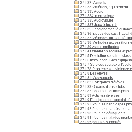
371.32 Manuels
371.33 Matériels, équipement
371.333 Audio
371.334 Informatique
371.335 Audiovisuel
371.337 Jeux éducatifs
371.35 Enseignement à distanc
371.36 Etudes des cas. Travail 
371.37 Méthodes utilisant récitat
371.38 Méthodes actives (hors é
371.39 Autres méthodes
371.4 Orientation scolaire et pro
371.5 Discipline scolaire : classe
371.6 Installation. Gros équipeme
371.7 Services sociaux à l'école :
371.78 Problèmes de violence e
371.8 Les élèves
371.81 Mouvements
371.82 Catégories d'élèves
371.83 Organisations, clubs
371.87 Logement et transports
371.89 Activités diverses
371.9 Enseignement spécialisé.
371.91 Pour les handicapés ph
371.92 Pour les retardés menta
371.93 Pour les délinquants
371.94 Pour les malades menta
371.95 pour les surdoués