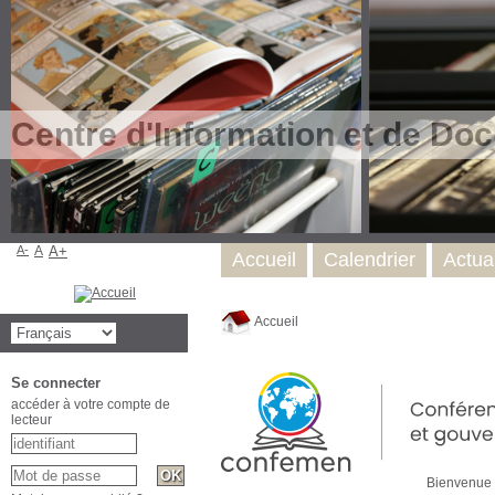
Centre d'Information et de Do
A-
A
A+
Accueil
Calendrier
Actual
Accueil
Se connecter
accéder à votre compte de
lecteur
Bienven