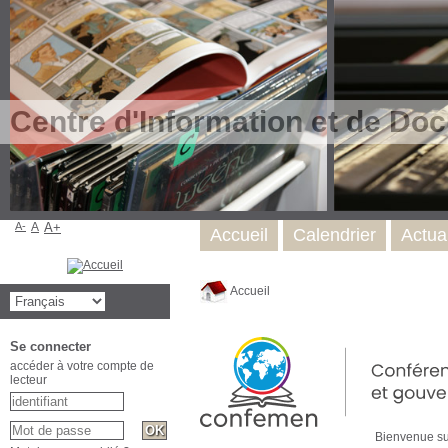
Centre d'Information et de Do
A-
A
A+
Accueil
Calendrier
Actual
Accueil
Se connecter
accéder à votre compte de
lecteur
Bienvenue sur le 