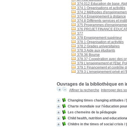
374.012 Education de base. Alp
374.1 Organisations et activités
374.2 Méthodes d'enseignement : 
374.4 Enseignement à distance
374.8 Différents services et inst
375 Programmes d'enseigneme
376 PROJET,FINANCE,EDUCA
377
378 Enseignement supérieur
378.1 Organisation et activités
378.2 Grades universitaires
378.3 Aide aux étudiants
378.36 Bourse
378.37 Coopération avec des or
379 L'enseignement et l'Etat. Po
379.1 Financement et contrôle de
379.3 L'enseignement privé et l'
Ouvrages de la bibliothèque en i
Affiner la recherche
Interroger des s
Changing times changing attitudes
/
Charte mondiale sur l'éducation pour
Les chemeins de la pédagogie
Child health, nutrition and educationa
Childre in the times of social crisis
/