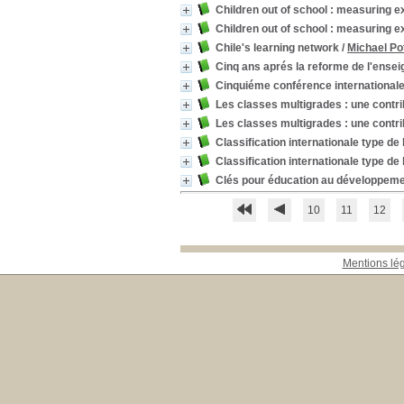
Children out of school : measuring e
Children out of school : measuring e
Chile's learning network
/
Michael Po
Cinq ans aprés la reforme de l'ensei
Cinquiéme conférence internationale
Les classes multigrades : une contri
Les classes multigrades : une contri
Classification internationale type de 
Classification internationale type de 
Clés pour éducation au développeme
10
11
12
Mentions lé