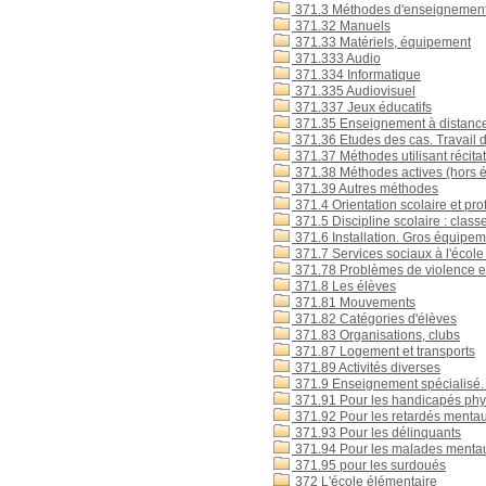
371.3 Méthodes d'enseignement 
371.32 Manuels
371.33 Matériels, équipement
371.333 Audio
371.334 Informatique
371.335 Audiovisuel
371.337 Jeux éducatifs
371.35 Enseignement à distanc
371.36 Etudes des cas. Travail 
371.37 Méthodes utilisant récitat
371.38 Méthodes actives (hors é
371.39 Autres méthodes
371.4 Orientation scolaire et pro
371.5 Discipline scolaire : classe
371.6 Installation. Gros équipeme
371.7 Services sociaux à l'école :
371.78 Problèmes de violence e
371.8 Les élèves
371.81 Mouvements
371.82 Catégories d'élèves
371.83 Organisations, clubs
371.87 Logement et transports
371.89 Activités diverses
371.9 Enseignement spécialisé.
371.91 Pour les handicapés ph
371.92 Pour les retardés menta
371.93 Pour les délinquants
371.94 Pour les malades menta
371.95 pour les surdoués
372 L'école élémentaire