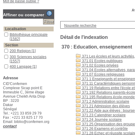
Mot de passe oublié ?
Av
Affiner ou comparer
Nouvelle recherche
Localisation
Bibliothèque principale
Détail de l'indexation
[1582]
Section
370 : Education, enseignement
200 Religion
[1]
371 Les écoles et leurs activité
300 Sciences sociales
371.01 Ecoles publiques
[1557]
371.02 Ecoles privées
400 Langage
[1]
371.04 Ecoles alternatives, para
500 Sciences pures
[1]
371.07 Ecoles religieuses
Adresse
700 Beaux-arts, arts
371.1 Enseignants et enseigne
décoratifs, sports
[1]
371.11 Caractéristiques personn
CID'Confemen
Complexe Sicap point E
371.19 Relations entre l'école 
Documentaires
[16]
Immeuble C, 3ème étage
371.192 Relations parents-écol
Romans & Romans
Avenue Cheikh Anta Diop
371.195 Relations école-monde d
étrangers
[3]
BP : 3220
371.2 Administration scolaire
Romans policiers
[2]
Dakar
371.21 Admission des élèves
Sénégal
371.22 Aide aux élèves : bourse
Tel.: +221 33 859 29 79
371.23 Calendrier scolaire
Fax : +221 33 825 17 70
371.24 Journée scolaire
Email: biblio@confemen.org
371.25 Organisation des groupe
contact
371.26 Examens et contrôle
371.28 Echec et réussite scolair