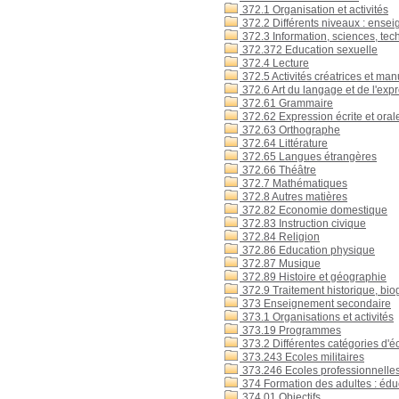
372.1 Organisation et activités
372.2 Différents niveaux : enseig
372.3 Information, sciences, tec
372.372 Education sexuelle
372.4 Lecture
372.5 Activités créatrices et ma
372.6 Art du langage et de l'exp
372.61 Grammaire
372.62 Expression écrite et oral
372.63 Orthographe
372.64 Littérature
372.65 Langues étrangères
372.66 Théâtre
372.7 Mathématiques
372.8 Autres matières
372.82 Economie domestique
372.83 Instruction civique
372.84 Religion
372.86 Education physique
372.87 Musique
372.89 Histoire et géographie
372.9 Traitement historique, bio
373 Enseignement secondaire
373.1 Organisations et activités
373.19 Programmes
373.2 Différentes catégories d'é
373.243 Ecoles militaires
373.246 Ecoles professionnelle
374 Formation des adultes : édu
374.01 Objectifs