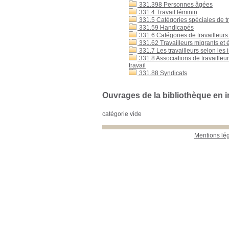
331.398 Personnes âgées
331.4 Travail féminin
331.5 Catégories spéciales de tra
331.59 Handicapés
331.6 Catégories de travailleurs 
331.62 Travailleurs migrants et 
331.7 Les travailleurs selon les i
331.8 Associations de travailleurs
travail
331.88 Syndicats
Ouvrages de la bibliothèque en i
catégorie vide
Mentions lé