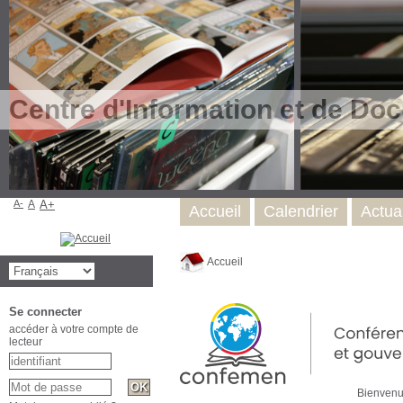
Centre d'Information et de Do
A-
A
A+
Accueil
Calendrier
Actual
Accueil
Se connecter
accéder à votre compte de
lecteur
Bienvenue su