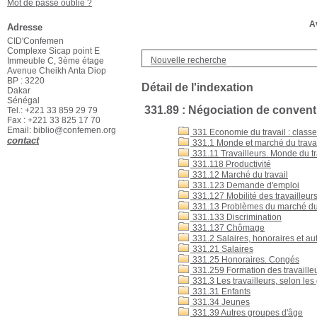
Mot de passe oublié ?
Av
Adresse
CID'Confemen
Complexe Sicap point E
Nouvelle recherche
Immeuble C, 3ème étage
Avenue Cheikh Anta Diop
BP : 3220
Détail de l'indexation
Dakar
Sénégal
331.89 : Négociation de conventi
Tel.: +221 33 859 29 79
Fax : +221 33 825 17 70
Email: biblio@confemen.org
331 Economie du travail : classer
contact
331.1 Monde et marché du trava
331.11 Travailleurs. Monde du tr
331.118 Productivité
331.12 Marché du travail
331.123 Demande d'emploi
331.127 Mobilité des travailleur
331.13 Problèmes du marché du 
331.133 Discrimination
331.137 Chômage
331.2 Salaires, honoraires et aut
331.21 Salaires
331.25 Honoraires. Congés
331.259 Formation des travaille
331.3 Les travailleurs, selon le
331.31 Enfants
331.34 Jeunes
331.39 Autres groupes d'âge