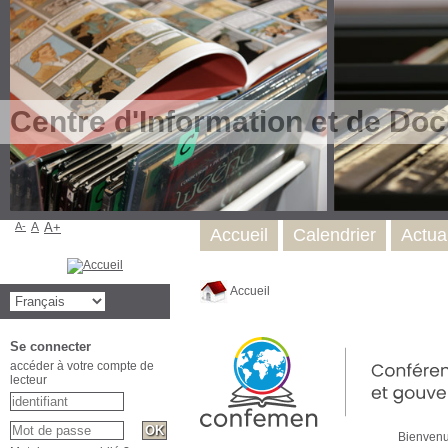
Centre d'Information et de Do
A-
A
A+
Accueil
Calendrier
Actual
Accueil
Se connecter
accéder à votre compte de
lecteur
Bienvenu