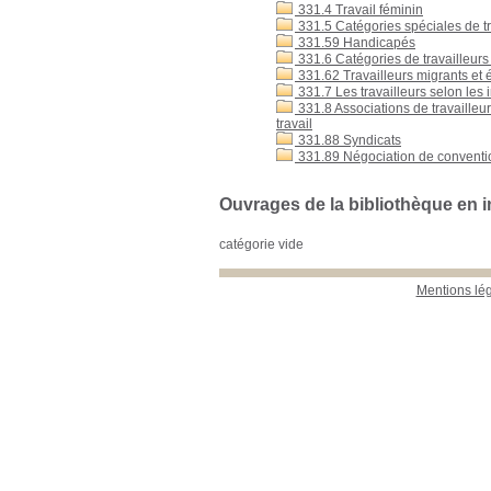
331.4 Travail féminin
331.5 Catégories spéciales de tra
331.59 Handicapés
331.6 Catégories de travailleurs 
331.62 Travailleurs migrants et 
331.7 Les travailleurs selon les i
331.8 Associations de travailleurs
travail
331.88 Syndicats
331.89 Négociation de conventions
Ouvrages de la bibliothèque en i
catégorie vide
Mentions lé