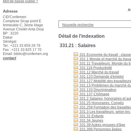
Mot de passe oublié ?
Av
Adresse
CID'Confemen
Complexe Sicap point E
Nouvelle recherche
Immeuble C, 3ème étage
Avenue Cheikh Anta Diop
BP : 3220
Détail de l'indexation
Dakar
Sénégal
331.21 : Salaires
Tel.: +221 33 859 29 79
Fax : +221 33 825 17 70
Email: biblio@confemen.org
331 Economie du travail : classer
contact
331.1 Monde et marché du trava
331.11 Travailleurs. Monde du tr
331.118 Productivité
331.12 Marché du travail
331.123 Demande d'emploi
331.127 Mobilité des travailleur
331.13 Problèmes du marché du 
331.133 Discrimination
331.137 Chômage
331.2 Salaires, honoraires et aut
331.25 Honoraires. Congés
331.259 Formation des travaille
331.3 Les travailleurs, selon le
331.31 Enfants
331.34 Jeunes
331.39 Autres groupes d'âge
331.398 Personnes âgées