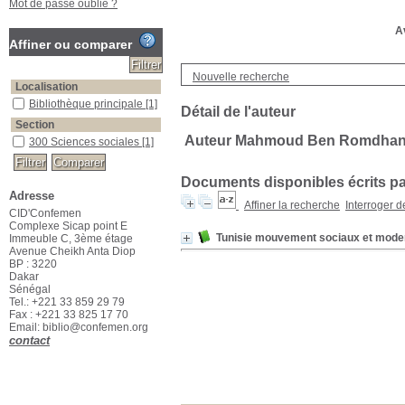
Mot de passe oublié ?
Av
Affiner ou comparer
Nouvelle recherche
Localisation
Bibliothèque principale
[1]
Détail de l'auteur
Section
Auteur Mahmoud Ben Romdha
300 Sciences sociales
[1]
Documents disponibles écrits par
Adresse
Affiner la recherche
Interroger 
CID'Confemen
Complexe Sicap point E
Tunisie mouvement sociaux et mode
Immeuble C, 3ème étage
Avenue Cheikh Anta Diop
BP : 3220
Dakar
Sénégal
Tel.: +221 33 859 29 79
Fax : +221 33 825 17 70
Email: biblio@confemen.org
contact