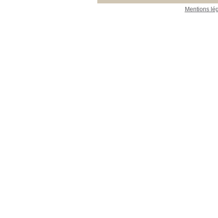
Mentions lé