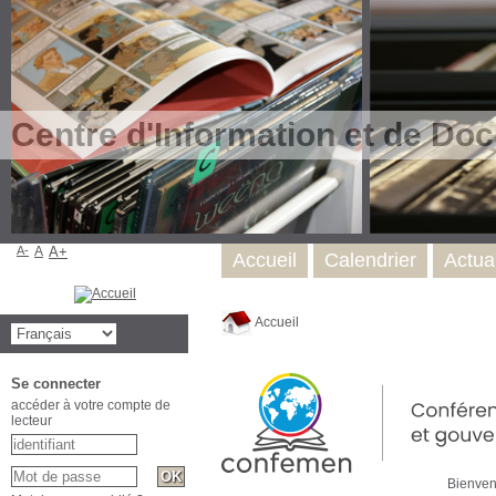
Centre d'Information et de Do
A-
A
A+
Accueil
Calendrier
Actual
Accueil
Se connecter
accéder à votre compte de
lecteur
Bienvenue