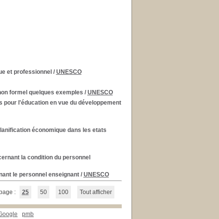
ue et professionnel
/
UNESCO
t non formel quelques exemples
/
UNESCO
s pour l'éducation en vue du développement
lanification économique dans les etats
ernant la condition du personnel
nant le personnel enseignant
/
UNESCO
page :
25
50
100
Tout afficher
 Google
pmb