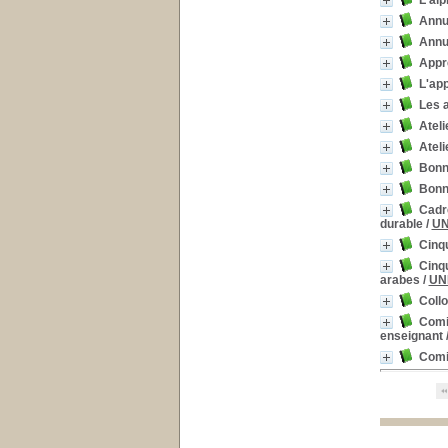
L'alp
Annua
Annua
Appr
L'ap
Les a
Ateli
Ateli
Bonn
Bonne
Cadre
durable
/
U
Cinqu
Cinqu
arabes
/
UN
Collo
Comit
enseignant
Comit