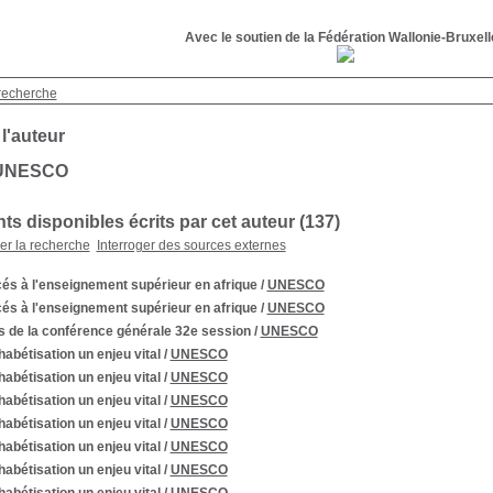
Avec le soutien de la Fédération Wallonie-Bruxel
recherche
 l'auteur
 UNESCO
s disponibles écrits par cet auteur (137)
ner la recherche
Interroger des sources externes
és à l'enseignement supérieur en afrique
/
UNESCO
és à l'enseignement supérieur en afrique
/
UNESCO
s de la conférence générale 32e session
/
UNESCO
habétisation un enjeu vital
/
UNESCO
habétisation un enjeu vital
/
UNESCO
habétisation un enjeu vital
/
UNESCO
habétisation un enjeu vital
/
UNESCO
habétisation un enjeu vital
/
UNESCO
habétisation un enjeu vital
/
UNESCO