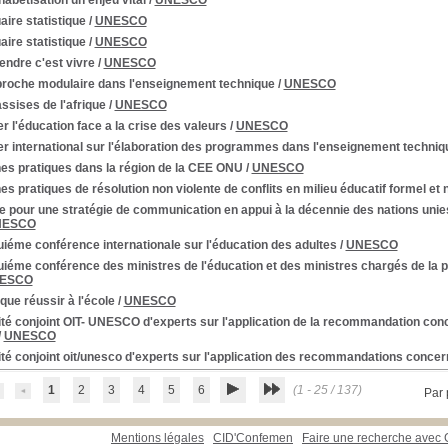
habétisation un enjeu vital
/
UNESCO
ire statistique
/
UNESCO
ire statistique
/
UNESCO
endre c'est vivre
/
UNESCO
proche modulaire dans l'enseignement technique
/
UNESCO
ssises de l'afrique
/
UNESCO
er l'éducation face a la crise des valeurs
/
UNESCO
er international sur l'élaboration des programmes dans l'enseignement techniq
es pratiques dans la région de la CEE ONU
/
UNESCO
s pratiques de résolution non violente de conflits en milieu éducatif formel e
 pour une stratégie de communication en appui à la décennie des nations unie
NESCO
iéme conférence internationale sur l'éducation des adultes
/
UNESCO
iéme conférence des ministres de l'éducation et des ministres chargés de la p
ESCO
que réussir à l'école
/
UNESCO
é conjoint OIT- UNESCO d'experts sur l'application de la recommandation conc
/
UNESCO
é conjoint oit/unesco d'experts sur l'application des recommandations concer
1
2
3
4
5
6
(1 - 25 / 137)
Par 
Mentions légales
CID'Confemen
Faire une recherche avec