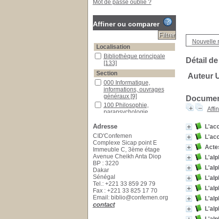
Mot de passe oublié ?
Affiner ou comparer
Nouvelle 
Localisation
Bibliothèque principale
Détail de
[133]
Section
Auteur
000 Informatique,
informations, ouvrages
généraux
[9]
Document
100 Philosophie,
Affi
parapsychologie,
psychologie
[1]
Adresse
L'acc
300 Sciences sociales
[114]
CID'Confemen
L'acc
Complexe Sicap point E
600Technologie
[4]
Acte
Immeuble C, 3ème étage
800 Littérature
[1]
Avenue Cheikh Anta Diop
L'alp
Documentaires
[3]
BP : 3220
L'alp
Dakar
Romans policiers
[1]
Sénégal
L'alp
Tel.: +221 33 859 29 79
L'alp
Fax : +221 33 825 17 70
Email: biblio@confemen.org
L'alp
contact
L'alp