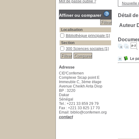
Mot de passe oublié ?
Nouvelle 
Affiner ou comparer
Détail de
Auteur 
Localisation
Bibliothèque principale
[1]
Document
Section
300 Sciences sociales
[1]
Le pa
Adresse
CID'Confemen
Complexe Sicap point E
Immeuble C, 3ème étage
Avenue Cheikh Anta Diop
BP : 3220
Dakar
Sénégal
Tel.: +221 33 859 29 79
Fax : +221 33 825 17 70
Email: biblio@confemen.org
contact