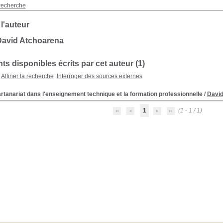
recherche
 l'auteur
David Atchoarena
s disponibles écrits par cet auteur (1)
Affiner la recherche
Interroger des sources externes
rtanariat dans l'enseignement technique et la formation professionnelle
/
David
1
(1 - 1 / 1)