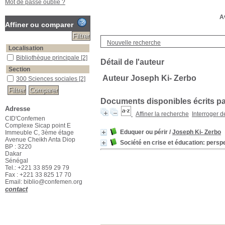
Mot de passe oublié ?
Av
Affiner ou comparer
Nouvelle recherche
Localisation
Bibliothèque principale
[2]
Détail de l'auteur
Section
Auteur Joseph Ki- Zerbo
300 Sciences sociales
[2]
Documents disponibles écrits par
Adresse
Affiner la recherche
Interroger 
CID'Confemen
Complexe Sicap point E
Eduquer ou périr
/
Joseph Ki- Zerbo
Immeuble C, 3ème étage
Avenue Cheikh Anta Diop
Société en crise et éducation: persp
BP : 3220
Dakar
Sénégal
Tel.: +221 33 859 29 79
Fax : +221 33 825 17 70
Email: biblio@confemen.org
contact