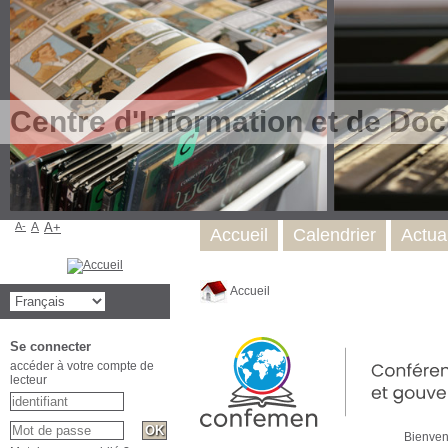
Centre d'Information et de Do
A-
A
A+
Accueil
Calendrier
Actual
Accueil
Se connecter
accéder à votre compte de
lecteur
Bienvenue s