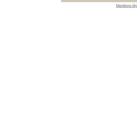
Mentions lé