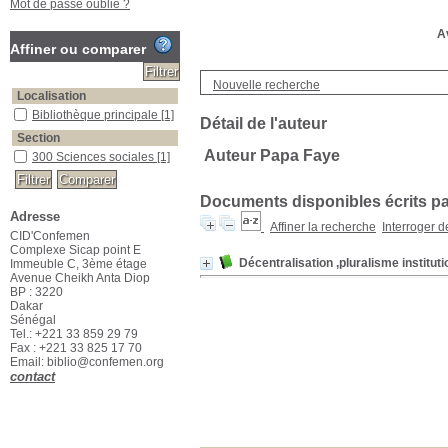
Mot de passe oublié ?
Av
Affiner ou comparer
Nouvelle recherche
Localisation
Bibliothèque principale
[1]
Détail de l'auteur
Section
Auteur Papa Faye
300 Sciences sociales
[1]
Documents disponibles écrits par
Adresse
Affiner la recherche
Interroger 
CID'Confemen
Complexe Sicap point E
Décentralisation ,pluralisme institut
Immeuble C, 3ème étage
Avenue Cheikh Anta Diop
BP : 3220
Dakar
Sénégal
Tel.: +221 33 859 29 79
Fax : +221 33 825 17 70
Email: biblio@confemen.org
contact