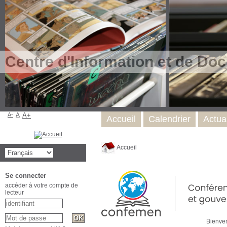
Centre d'Information et de Do
A-
A
A+
Accueil
Calendrier
Actual
Accueil
Se connecter
accéder à votre compte de
lecteur
Bienvenue 