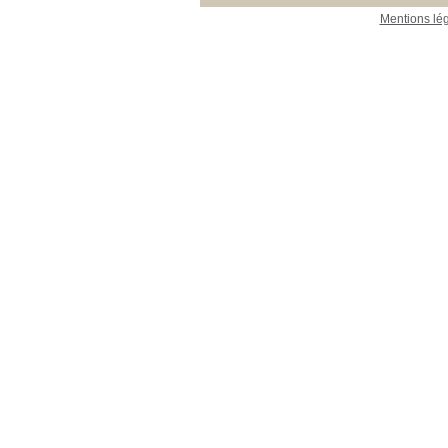
Mentions lé