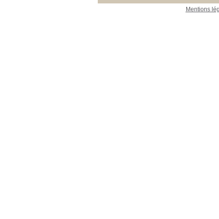
Mentions lé