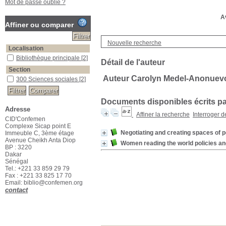
Mot de passe oublié ?
Av
Affiner ou comparer
Nouvelle recherche
Localisation
Bibliothèque principale
[2]
Détail de l'auteur
Section
Auteur Carolyn Medel-Anonuev
300 Sciences sociales
[2]
Documents disponibles écrits par
Adresse
Affiner la recherche
Interroger 
CID'Confemen
Complexe Sicap point E
Negotiating and creating spaces of 
Immeuble C, 3ème étage
Avenue Cheikh Anta Diop
Women reading the world policies and 
BP : 3220
Dakar
Sénégal
Tel.: +221 33 859 29 79
Fax : +221 33 825 17 70
Email: biblio@confemen.org
contact