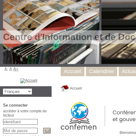
Centre d'Information et de Do
A-
A
A+
Accueil
Calendrier
Actual
Accueil
Se connecter
accéder à votre compte de
lecteur
Bienvenue sur